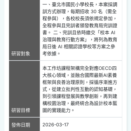
一、臺北市國民小學校長，本案採調
訓方式辦理，每期招收 30 名（需全
程參與），各校校長須依規定參加，
全程參與且完訓者頒發教育局完訓證
書。 二、完訓且依時繳交「校本 AI
治理與教育行動方案」，將列為教育
局日後 AI 相關認證學校等方案之參
研習對象
考依據。
本工作坊課程架構完全對應OECD四
大核心領域，並融合國際最新AI素養
框架與良善治理原則，採循序漸進方
式，從建立批判性互動的認知基礎，
到引領課程發展與教學創新，再到建
構校園治理，最終統合為設計校本藍
研習目標
圖的實踐能力。
2026-03-17
發佈日期