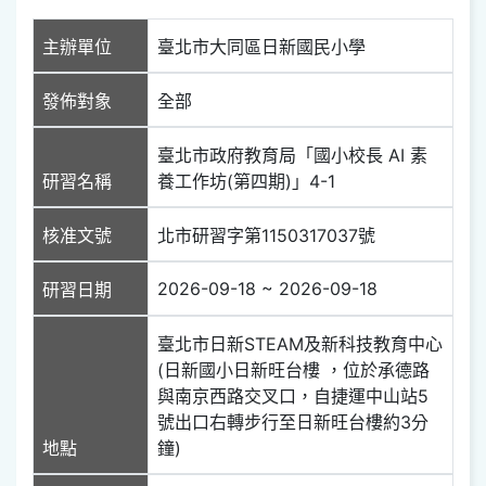
主辦單位
臺北市大同區日新國民小學
發佈對象
全部
臺北市政府教育局「國小校長 AI 素
研習名稱
養工作坊(第四期)」4-1
核准文號
北市研習字第1150317037號
2026-09-18 ~ 2026-09-18
研習日期
臺北市日新STEAM及新科技教育中心
(日新國小日新旺台樓 ，位​於承德路
與南京西路交叉口，自捷運中山​站5
號出口右轉步行至日新旺台樓約3分
地點
鐘)