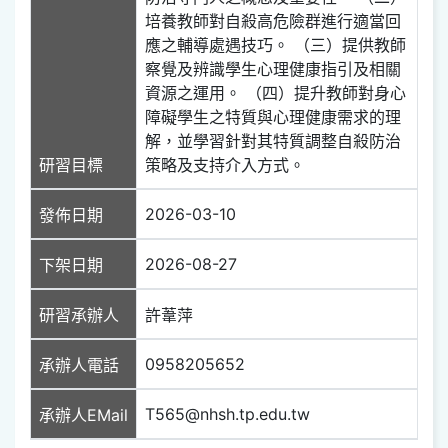
培養教師對自殺高危險群進行適當回
應之輔導處遇技巧。 （三）提供教師
察覺及辨識學生心理健康指引及相關
資源之運用。 （四）提升教師對身心
障礙學生之特質與心理健康需求的理
解，並學習針對其特質調整自殺防治
研習目標
策略及支持介入方式。
2026-03-10
發佈日期
2026-08-27
下架日期
研習承辦人
許葦萍
0958205652
承辦人電話
T565@nhsh.tp.edu.tw
承辦人EMail