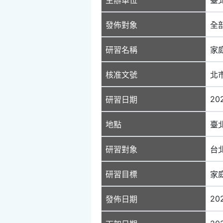
發佈對象
全
研習名稱
家
核准文號
北市
20
研習日期
地點
臺
研習對象
台
研習目標
家
20
發佈日期