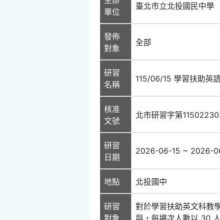
臺北市立北投國民中學
單位
發佈
全部
對象
研習
115/06/15 學習扶
名稱
核准
北市研習字第11502230
文號
研習
2026-06-15 ~ 2026-0
日期
地點
北投國中
研習
對於學習扶助英文科教
對象
與，每場次人數以 30 