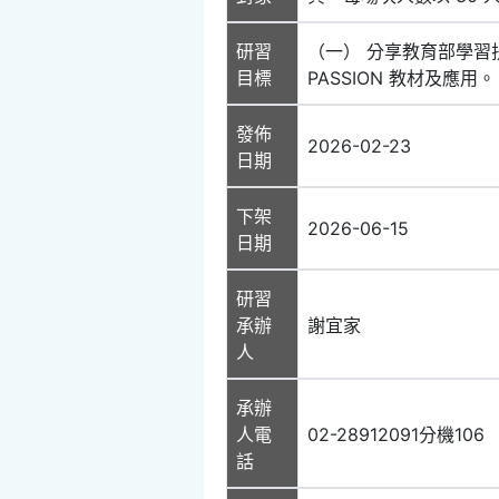
研習
（一） 分享教育部學習
目標
PASSION 教材及應
發佈
2026-02-23
日期
下架
2026-06-15
日期
研習
承辦
謝宜家
人
承辦
人電
02-28912091分機106
話