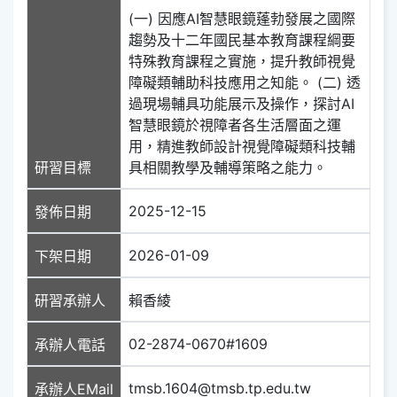
(一) 因應AI智慧眼鏡蓬勃發展之國際
趨勢及十二年國民基本教育課程綱要
特殊教育課程之實施，提升教師視覺
障礙類輔助科技應用之知能。 (二) 透
過現場輔具功能展示及操作，探討AI
智慧眼鏡於視障者各生活層面之運
用，精進教師設計視覺障礙類科技輔
研習目標
具相關教學及輔導策略之能力。
2025-12-15
發佈日期
2026-01-09
下架日期
研習承辦人
賴香綾
02-2874-0670#1609
承辦人電話
tmsb.1604@tmsb.tp.edu.tw
承辦人EMail