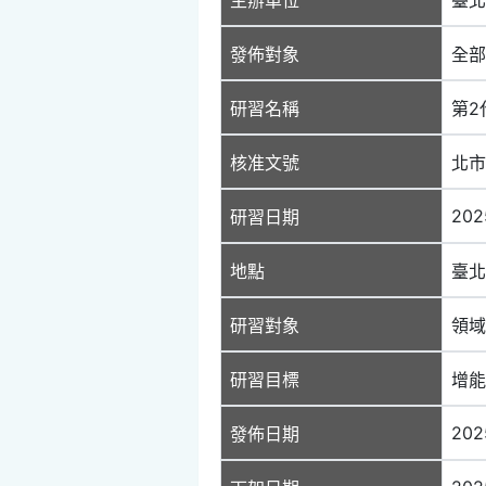
發佈對象
全部
研習名稱
第2
核准文號
北市
202
研習日期
地點
臺北
研習對象
領域
研習目標
增能
202
發佈日期