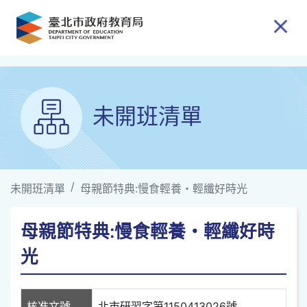
跳到主要內容
未開班清單
未開班清單
母親節特典:慢食輕養・輕纖好時光
母親節特典:慢食輕養・輕纖好時
光
核准文號
北市研習字第1150413026號