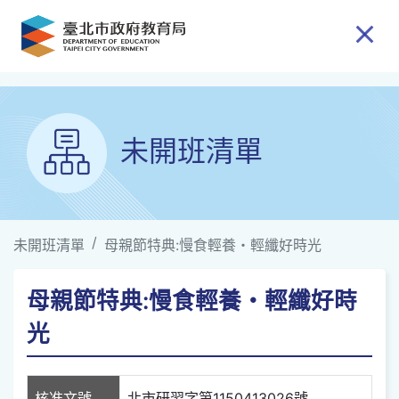
跳到主要內容
未開班清單
未開班清單
母親節特典:慢食輕養・輕纖好時光
母親節特典:慢食輕養・輕纖好時
光
核准文號
北市研習字第1150413026號