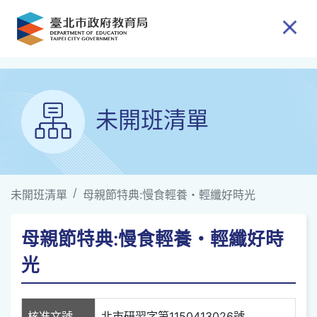
跳到主要內容
未開班清單
未開班清單
母親節特典:慢食輕養・輕纖好時光
母親節特典:慢食輕養・輕纖好時
光
核准文號
北市研習字第1150413026號