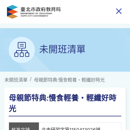
跳到主要內容
未開班清單
未開班清單
母親節特典:慢食輕養・輕纖好時光
母親節特典:慢食輕養・輕纖好時
光
核准文號
北市研習字第1150413026號