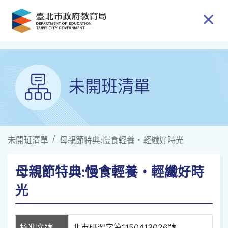
跳到主要內容
未開班清單
未開班清單
母親節特典:慢食輕養・輕纖好時光
母親節特典:慢食輕養・輕纖好時
光
核准文號
北市研習字第1150413026號