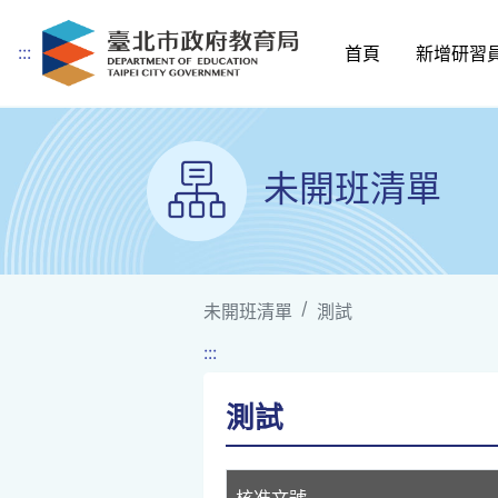
:::
首頁
新增研習
跳到主要內容
未開班清單
未開班清單
測試
:::
測試
核准文號