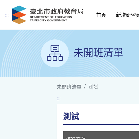
:::
首頁
新增研習
跳到主要內容
未開班清單
未開班清單
測試
:::
測試
核准文號