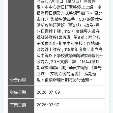
府宣布7月10日（星期五）停班停
課，本中心當日研習將停止上課，後
續辦理日期及方式將調整如下。 臺北
市115年樂齡生活高手：50+的退休生
活新攻略研習班（第2期）-改為7月
17日實體上課 ; 115 年度輔導人員在
職訓練課程(暑假班)_第9期：陪伴孩
子破繭而出-拒學生的學校工作地圖-
改為線上課程 ; 115學年度臺北市立高
級中等以下學校教學輔導教師儲訓班-
改為7月20日實體上課 ; 115年(第11
期)教師聯誼活動-忠泰美術館 《燼光
之城──文明之後的迴響》-延期辦
公告內容
理，後續辦理日期將另行通知。
2026-07-09
發佈日期
2026-07-17
下架日期