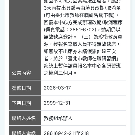
如因不可抗力因素無法出席者，應於
3天內提出具體事由填具改期/取消單
(可由臺北市教師在職研習網下載)，
回覆本中心方完成辦理改期/取消程序
(傳真電話：2861-6702)，逾期仍以
無故缺席登計。 （三）為珍惜教育資
源，經報名錄取人員不得無故缺席，
如無故不出席亦未請假累計達三次
者，將於「臺北市教師在職研習網」
系統上暫停該員報名本中心各研習班
公告內容
之權利三個月。
2026-03-17
發佈日期
2999-12-31
下架日期
聯絡人姓名
教務組承辦人
聯絡人電話
28616942-211至218