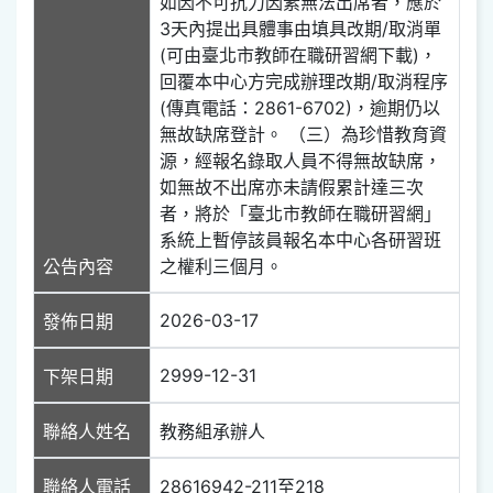
如因不可抗力因素無法出席者，應於
3天內提出具體事由填具改期/取消單
(可由臺北市教師在職研習網下載)，
回覆本中心方完成辦理改期/取消程序
(傳真電話：2861-6702)，逾期仍以
無故缺席登計。 （三）為珍惜教育資
源，經報名錄取人員不得無故缺席，
如無故不出席亦未請假累計達三次
者，將於「臺北市教師在職研習網」
系統上暫停該員報名本中心各研習班
公告內容
之權利三個月。
2026-03-17
發佈日期
2999-12-31
下架日期
聯絡人姓名
教務組承辦人
聯絡人電話
28616942-211至218