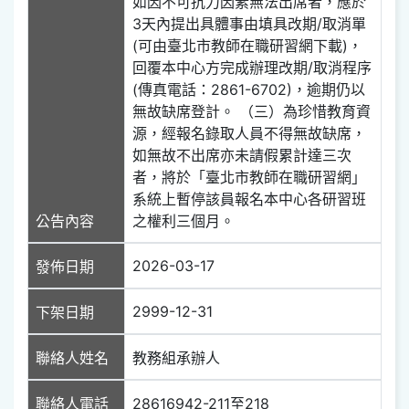
如因不可抗力因素無法出席者，應於
3天內提出具體事由填具改期/取消單
(可由臺北市教師在職研習網下載)，
回覆本中心方完成辦理改期/取消程序
(傳真電話：2861-6702)，逾期仍以
無故缺席登計。 （三）為珍惜教育資
源，經報名錄取人員不得無故缺席，
如無故不出席亦未請假累計達三次
者，將於「臺北市教師在職研習網」
系統上暫停該員報名本中心各研習班
公告內容
之權利三個月。
2026-03-17
發佈日期
2999-12-31
下架日期
聯絡人姓名
教務組承辦人
聯絡人電話
28616942-211至218