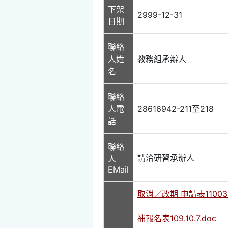
下架
2999-12-31
日期
聯絡
人姓
教務組承辦人
名
聯絡
人電
28616942-211至218
話
聯絡
請洽研習承辦人
人
EMail
取消／改期 申請表110030
補報名表109.10.7.doc