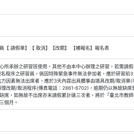
員【 請假單】【 取消】【改期】 【補報名】報名表
心所承辦之研習班使用，其他不由本中心辦理之研習，若需請假
報名程序之研習員，倘因特殊緊急事件無法參加者，應於研習前
抗力因素無法出席者，應於3天內提出具體事由填具改期/取消單
理改期/取消程序(傳真電話：2861-6702)，逾期仍以無故缺
缺席，如無故不出席亦未請假累計達三次者，將於「臺北市教師
三個月。