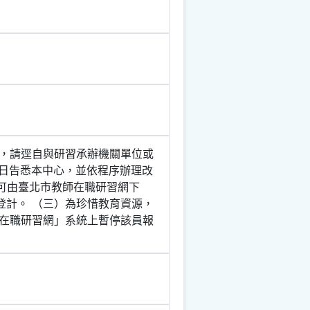
，請逕自與研習承辦機關單位或
3日告悉本中心，並依程序辦理改
(可由臺北市教師在職研習網下
席登計。 （三）為珍惜教育資源，
在職研習網」系統上暫停該員報