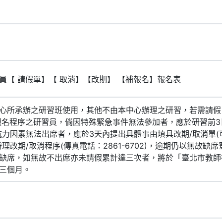
員【 請假單】【 取消】【改期】 【補報名】報名表
心所承辦之研習班使用，其他不由本中心辦理之研習，若需請假
報名程序之研習員，倘因特殊緊急事件無法參加者，應於研習前
抗力因素無法出席者，應於3天內提出具體事由填具改期/取消單
理改期/取消程序(傳真電話：2861-6702)，逾期仍以無故缺
缺席，如無故不出席亦未請假累計達三次者，將於「臺北市教師
三個月。