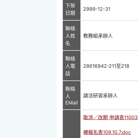
下架
2999-12-31
日期
聯絡
人姓
教務組承辦人
名
聯絡
人電
28616942-211至218
話
聯絡
請洽研習承辦人
人
EMail
取消／改期 申請表110030
補報名表109.10.7.doc