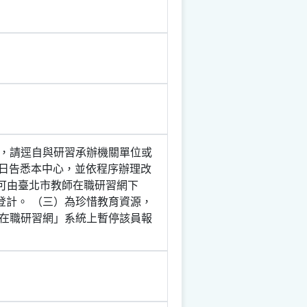
，請逕自與研習承辦機關單位或
3日告悉本中心，並依程序辦理改
(可由臺北市教師在職研習網下
席登計。 （三）為珍惜教育資源，
在職研習網」系統上暫停該員報