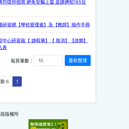
勿提供個資,避免受騙上當.並請通知165反
職研習網【學校管理者】及【教師】操作手冊
習中心研習員【 請假單】【 取消】【改期】
名表
每頁筆數：
數:6
1
育局版權所