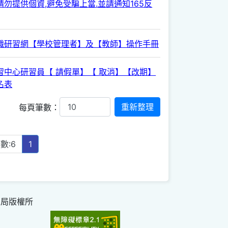
勿提供個資,避免受騙上當.並請通知165反
職研習網【學校管理者】及【教師】操作手冊
習中心研習員【 請假單】【 取消】【改期】
名表
每頁筆數：
數:6
1
育局版權所