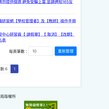
勿提供個資,避免受騙上當.並請通知165反
職研習網【學校管理者】及【教師】操作手冊
習中心研習員【 請假單】【 取消】【改期】
名表
每頁筆數：
數:6
1
育局版權所