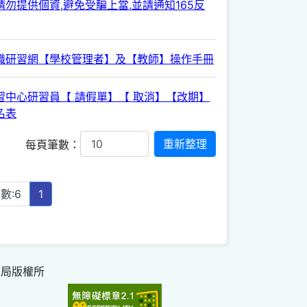
勿提供個資,避免受騙上當.並請通知165反
職研習網【學校管理者】及【教師】操作手冊
習中心研習員【 請假單】【 取消】【改期】
名表
每頁筆數：
數:6
1
育局版權所