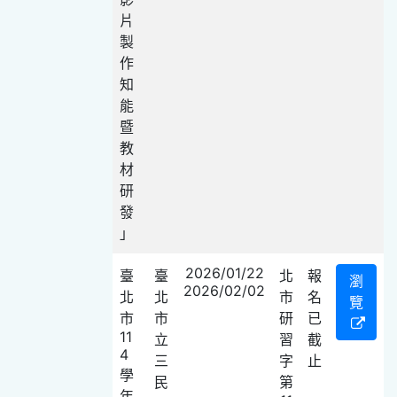
片
製
作
知
能
暨
教
材
研
發
」
2026/01/22
臺
臺
北
報
瀏
2026/02/02
北
北
市
名
覽
市
市
研
已
11
立
習
截
4
三
字
止
學
民
第
年