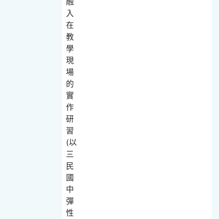
融
入
在
教
學
現
場
的
實
作
研
習
(以
三
民
國
中
彈
性