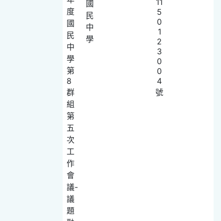
11
國
度
5
民
0
國
中
1
民
學
2
中
3
學
0
第
0
8
4
群
號
組
第
五
次
工
作
會
議-
議
題