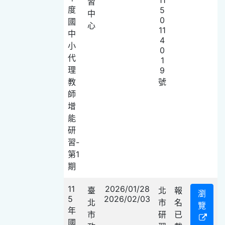
習
度
5
中
0
國
心
11
中
4
小
0
代
1
理
9
教
號
師
增
能
研
習-
第1
期
11
2026/01/28
臺
北
報
瀏
5
2026/02/03
北
市
名
覽
年
市
研
已
國