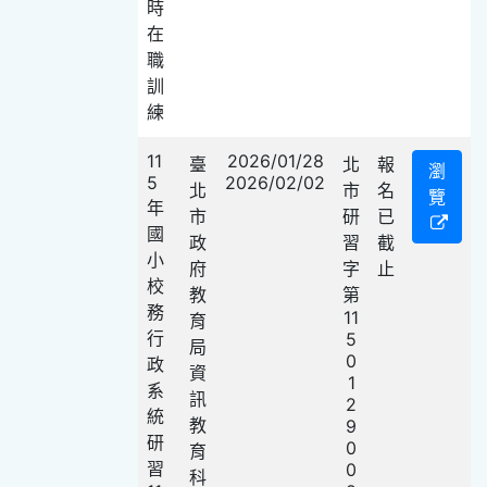
時
在
職
訓
練
11
2026/01/28
臺
北
報
瀏
5
2026/02/02
北
市
名
覽
年
市
研
已
國
政
習
截
小
府
字
止
校
教
第
務
11
育
行
5
局
0
政
資
1
系
訊
2
統
教
9
研
0
育
習
0
科