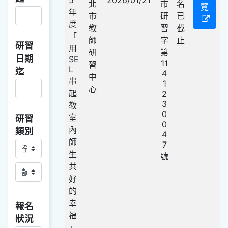
北
市
名
覽
年
市
研
已
度
教
習
截
「
師
字
止
研習
用
研
第
日期
SE
11
習
L
迄
4
中
串
1
心
起
2
3
教
0
室
研習
0
內
類別
4
師
7
研習類別主
生
號
共
研習類別副
好
的
幸
報名
福
狀況
」