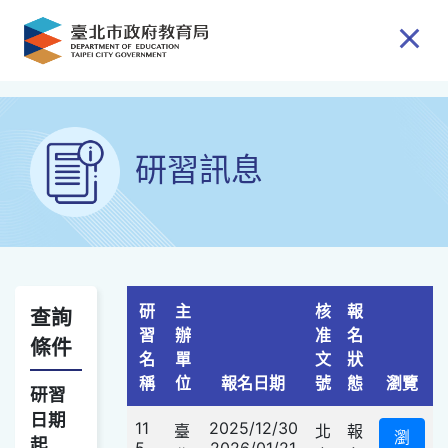
跳到主要內容
研習訊息
研
主
核
報
查詢
習
辦
准
名
條件
名
單
文
狀
查詢選項
稱
位
報名日期
號
態
瀏覽
研習
日期
11
2025/12/30
臺
北
報
瀏
起
5
2026/01/21