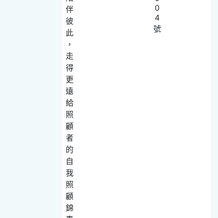
0
伴
4
彼
號
此
，
走
得
更
遠
給
照
顧
者
的
自
我
照
顧
錦