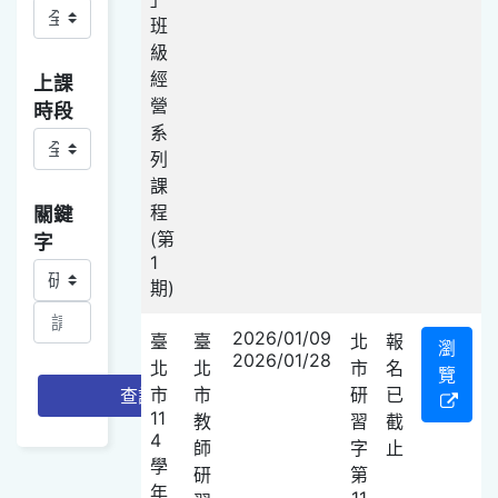
班
級
經
上課
營
時段
系
列
課
程
關鍵
(第
字
1
關鍵字查詢項目選取
期)
2026/01/09
臺
臺
北
報
瀏
2026/01/28
北
北
市
名
覽
市
市
研
已
查詢
11
教
習
截
4
師
字
止
學
研
第
年
11