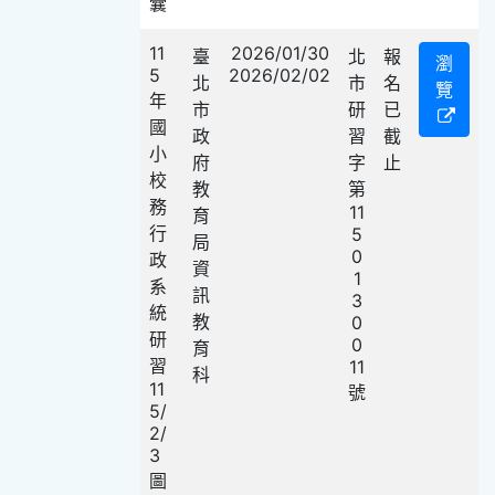
囊
11
2026/01/30
臺
北
報
瀏
5
2026/02/02
北
市
名
覽
年
市
研
已
國
政
習
截
小
府
字
止
校
教
第
務
11
育
行
5
局
0
政
資
1
系
訊
3
統
教
0
研
0
育
習
11
科
11
號
5/
2/
3
圖