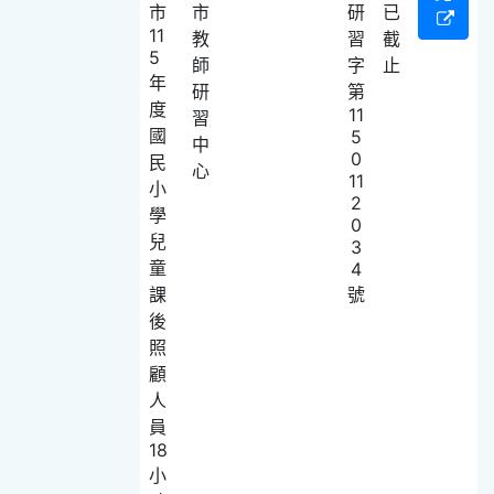
市
市
研
已
11
教
習
截
5
師
字
止
年
研
第
度
11
習
國
5
中
0
民
心
11
小
2
學
0
兒
3
童
4
課
號
後
照
顧
人
員
18
小