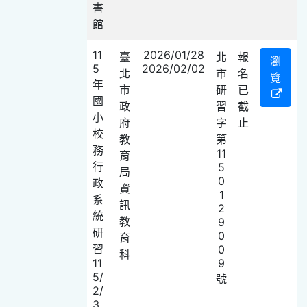
書
館
11
2026/01/28
臺
北
報
瀏
5
2026/02/02
北
市
名
覽
年
市
研
已
國
政
習
截
小
府
字
止
校
教
第
務
11
育
行
5
局
0
政
資
1
系
訊
2
統
教
9
研
0
育
習
0
科
11
9
5/
號
2/
3