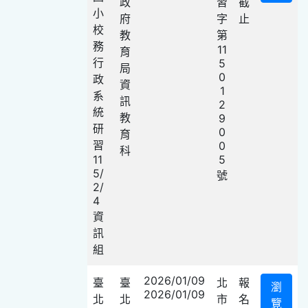
政
習
截
小
府
字
止
校
教
第
務
11
育
行
5
局
0
政
資
1
系
訊
2
統
教
9
研
0
育
習
0
科
11
5
5/
號
2/
4
資
訊
組
2026/01/09
臺
臺
北
報
瀏
2026/01/09
北
北
市
名
覽