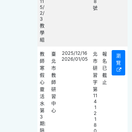
11
8
5/
號
2/
3
教
學
組
2025/12/16
教
臺
北
報
瀏
2026/01/05
師
北
市
名
覽
寒
市
研
已
假
教
習
截
心
師
字
止
靈
研
第
11
活
習
4
水
中
1
第
心
2
3
1
期:
8
陪
0