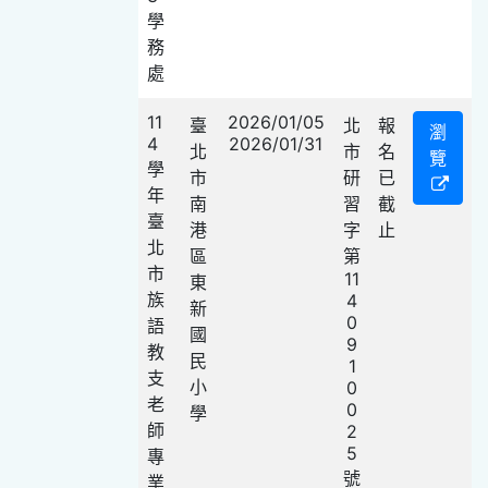
學
務
處
11
2026/01/05
臺
北
報
瀏
4
2026/01/31
北
市
名
覽
學
市
研
已
年
南
習
截
臺
港
字
止
北
區
第
市
11
東
族
4
新
0
語
國
9
教
民
1
支
小
0
老
0
學
師
2
5
專
號
業