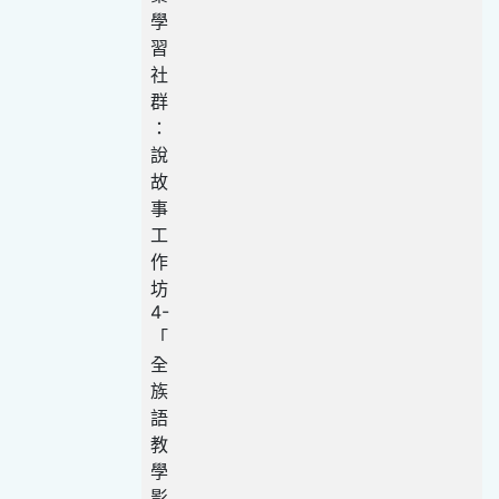
學
習
社
群
：
說
故
事
工
作
坊
4-
「
全
族
語
教
學
影