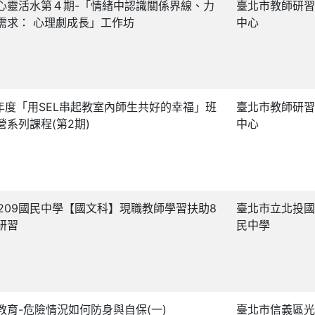
心靈活水第４期-「情緒中認識關係界線、力
臺北市教師研習
需求： 心理劇成長」工作坊
中心
5 年度「用SEL串起教室內師生共好的幸福」班
臺北市教師研習
營系列課程(第2期)
中心
50209國民中學【國文科】現職教師學習扶助8
臺北市立北投國
研習
民中學
教育-危險情況如何防身與自保(一)
臺北市信義區光