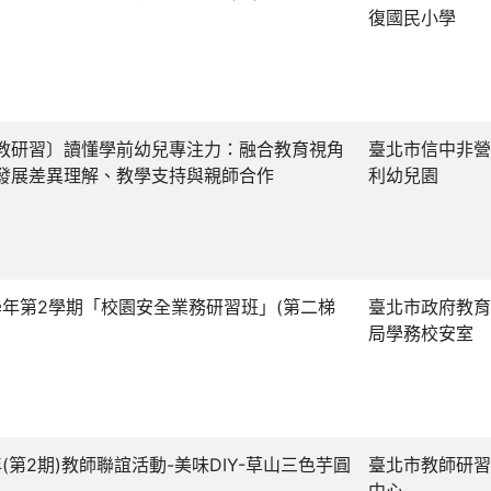
復國民小學
教研習〕讀懂學前幼兒專注力：融合教育視角
臺北市信中非營
發展差異理解、教學支持與親師合作
利幼兒園
4學年第2學期「校園安全業務研習班」(第二梯
臺北市政府教育
局學務校安室
5年(第2期)教師聯誼活動-美味DIY-草山三色芋圓
臺北市教師研習
中心