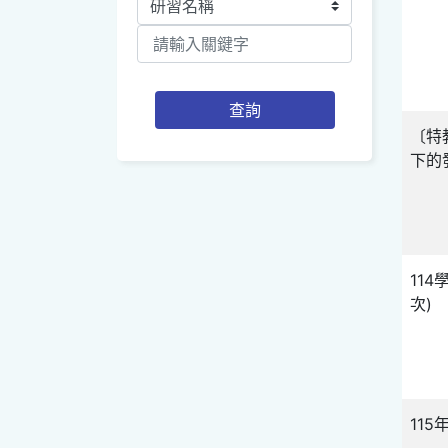
查詢
〔特
下的
11
次)
11