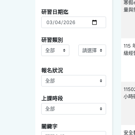
寒假
量與
研習日期迄
研習類別
11
研習類別主
研習類別副
級經
報名狀況
11
小時
上課時段
關鍵字查詢項目選取
關鍵字
安全