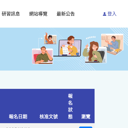
研習訊息
網站導覽
最新公告
登入
報
名
狀
報名日期
核准文號
態
瀏覽