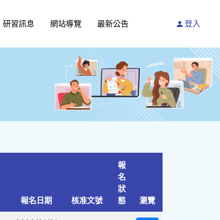
研習訊息
網站導覽
最新公告
登入
報
名
狀
報名日期
核准文號
態
瀏覽