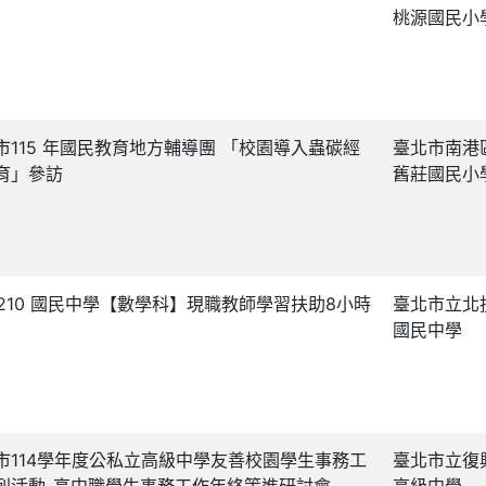
桃源國民小
市115 年國民教育地方輔導團 「校園導入蟲碳經
臺北市南港
育」參訪
舊莊國民小
50210 國民中學【數學科】現職教師學習扶助8小時
臺北市立北
國民中學
市114學年度公私立高級中學友善校園學生事務工
臺北市立復
列活動-高中職學生事務工作年終策進研討會
高級中學