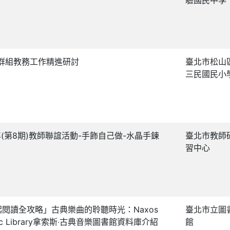
群組教務工作精進研討
臺北市松山
三民國民小
5年(第8期)教師聯誼活動-手飾自己做-水晶手鍊
臺北市教師
習中心
起閱讀全攻略」古典樂曲的聆聽時光：Naxos
臺北市立圖
ic Library拿索斯‧古典音樂圖書館資料庫介紹
館