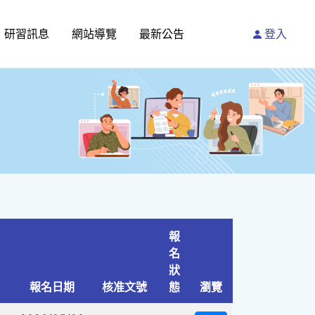
研習訊息
網站導覽
最新公告
登入
報
名
狀
報名日期
核准文號
態
瀏覽