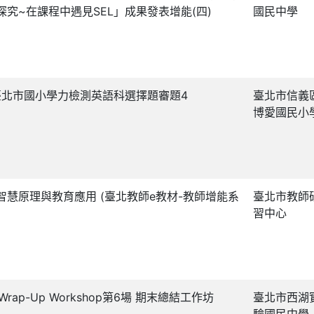
探究~在課程中遇見SEL」成果發表增能(四)
國民中學
5臺北市國小學力檢測英語科選擇題審題4
臺北市信義
博愛國民小
智慧原理與教育應用 (臺北教師e教材-教師增能系
臺北市教師
習中心
 Wrap-Up Workshop第6場 期末總結工作坊
臺北市西湖
驗國民中學