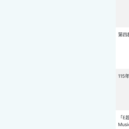
第四
11
「E
Mus