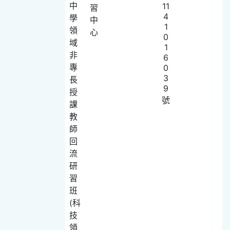
中
11
習
4
學
中
1
領
心
0
域
1
非
6
專
0
3
長
9
授
號
課
教
師
回
流
研
習
班
(科
技
領