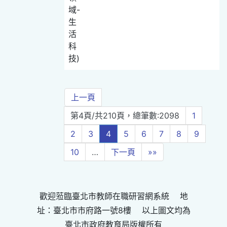
域-
生
活
科
技)
上一頁
第4頁/共210頁，總筆數:2098
1
2
3
4
5
6
7
8
9
10
…
下一頁
»»
歡迎蒞臨臺北市教師在職研習網系統 地
址：臺北市市府路一號8樓 以上圖文均為
臺北市政府教育局版權所有