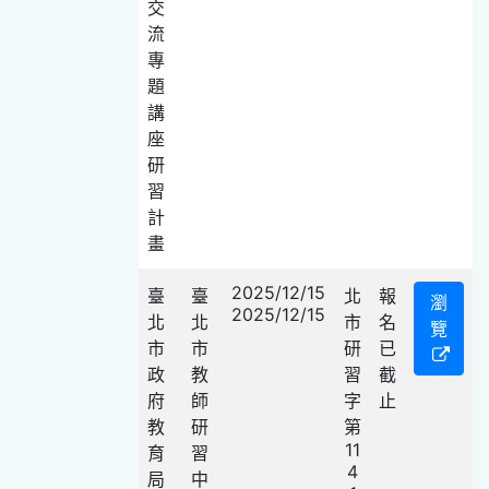
交
流
專
題
講
座
研
習
計
畫
2025/12/15
臺
臺
北
報
瀏
2025/12/15
北
北
市
名
覽
市
市
研
已
政
教
習
截
府
師
字
止
教
研
第
11
育
習
4
局
中