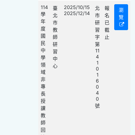
114
2025/10/15
臺
北
報
瀏
2025/12/14
學
北
市
名
覽
年
市
研
已
度
教
習
截
國
師
字
止
民
研
第
中
11
習
4
學
中
1
領
心
0
域
1
非
6
專
0
4
長
0
授
號
課
教
師
回