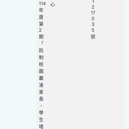
1
114
心
2
年
17
度
0
第
3
2
5
期
號
「
防
制
校
園
霸
凌
家
長
、
學
生
增