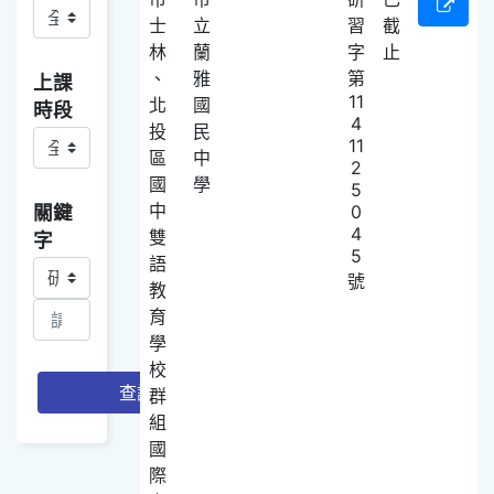
士
立
習
截
林
蘭
字
止
、
雅
第
上課
11
北
國
時段
4
投
民
11
區
中
2
國
學
5
中
關鍵
0
4
雙
字
5
語
關鍵字查詢項目選取
號
教
育
學
校
查詢
群
組
國
際