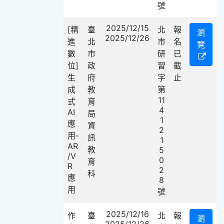
號
2025/12/15
[精
臺
北
報
瀏
2025/12/26
進
北
市
名
覽
數
市
研
已
位]
政
習
截
生
府
字
止
成
教
第
11
式
育
4
AI
局
1
應
資
2
用-
訊
1
AR
教
5
/V
0
育
R
2
科
應
8
用
號
2025/12/16
作
臺
北
報
瀏
2025/12/26