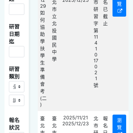
北
市
名
覽
29
市
研
已
如
立
習
截
何
北
字
止
研習
協
投
第
日期
助
11
國
迄
學
4
民
扶
1
中
0
學
學
17
生
0
研習
準
2
類別
備
1
會
研習類別主
號
考
研習類別副
(二
)
2025/11/21
臺
臺
北
報
報名
瀏
2025/12/23
北
北
市
名
狀況
覽
市
市
研
已