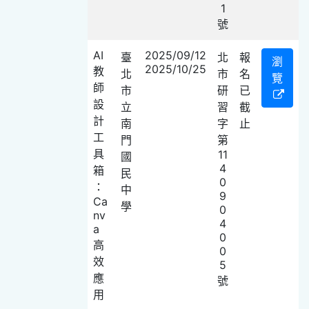
1
號
AI
2025/09/12
臺
北
報
瀏
2025/10/25
教
北
市
名
覽
師
市
研
已
設
立
習
截
計
南
字
止
工
門
第
具
11
國
4
箱
民
0
：
中
9
Ca
學
0
nv
4
a
0
高
0
效
5
應
號
用