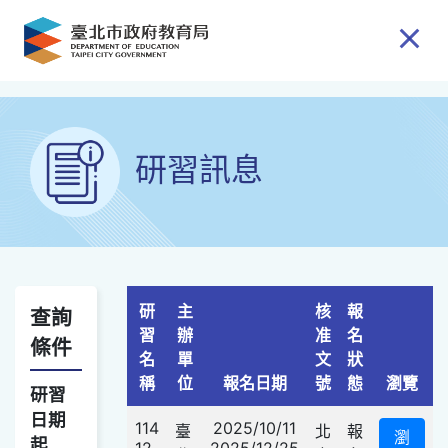
跳到主要內容
研習訊息
研
主
核
報
查詢
習
辦
准
名
條件
名
單
文
狀
查詢選項
稱
位
報名日期
號
態
瀏覽
研習
日期
114
2025/10/11
臺
北
報
瀏
起
12
2025/12/25