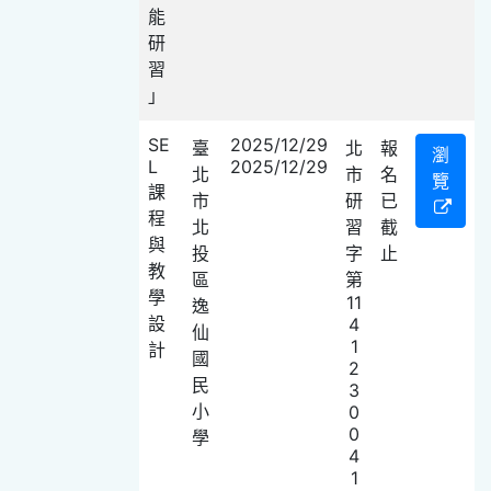
能
研
習
」
SE
2025/12/29
臺
北
報
瀏
L
2025/12/29
北
市
名
覽
課
市
研
已
程
北
習
截
與
投
字
止
教
區
第
學
11
逸
設
4
仙
1
計
國
2
民
3
小
0
0
學
4
1