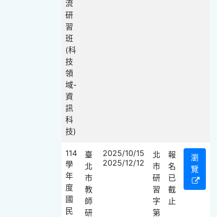
流
研
習
班
(科
技
領
域-
資
訊
科
技)
114
2025/10/15
臺
北
報
瀏
2025/12/12
學
北
市
名
覽
年
市
研
已
度
教
習
截
國
師
字
止
民
研
第