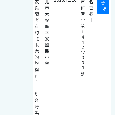
家
北
市
名
覽
與
市
研
已
讀
大
習
截
者
安
字
止
有
區
第
11
約
幸
4
《
安
1
未
國
2
完
民
17
的
小
0
0
旅
學
9
程
號
》
：
一
隻
台
灣
黑