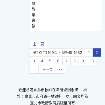
慧
教
學
實
務
上一頁
第2頁/共199頁，總筆數:1982
1
2
3
4
5
6
7
8
9
10
…
下一頁
»»
歡迎蒞臨臺北市教師在職研習網系統 地
址：臺北市市府路一號8樓 以上圖文均為
臺北市政府教育局版權所有