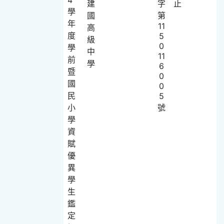
建
字
止
學
國
第
年
11
高
度
5
級
0
學
中
11
前
學
6
暨
0
國
0
民
5
小
號
學
資
賦
優
異
學
生
鑑
定