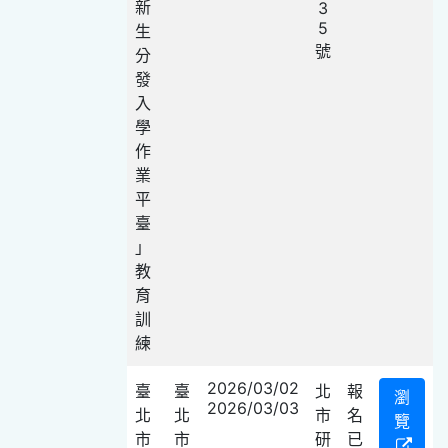
新
3
5
生
號
分
發
入
學
作
業
平
臺
」
教
育
訓
練
2026/03/02
臺
臺
北
報
瀏
2026/03/03
北
北
市
名
覽
市
市
研
已