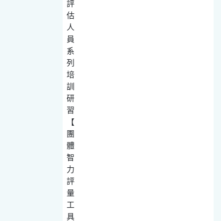
評
估
人
員
系
列
培
訓
研
習
【
團
體
智
力
評
量
工
具