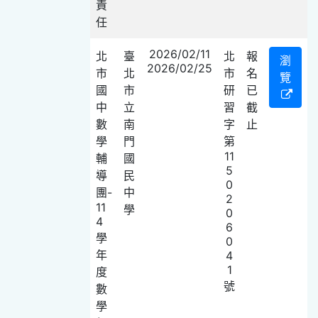
責
任
2026/02/11
北
臺
北
報
瀏
2026/02/25
市
北
市
名
覽
國
市
研
已
中
立
習
截
數
南
字
止
學
門
第
11
輔
國
5
導
民
0
團-
中
2
11
學
0
4
6
學
0
年
4
1
度
號
數
學