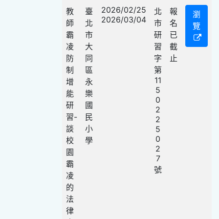
2026/02/25
教
臺
北
報
瀏
2026/03/04
師
北
市
名
覽
霸
市
研
已
凌
大
習
截
防
同
字
止
制
區
第
11
增
永
5
能
樂
0
研
國
2
習-
民
2
談
小
5
0
校
學
2
園
7
霸
號
凌
的
法
律