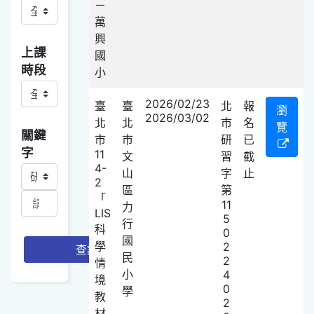
－
萬
興
上課
國
時段
小
2026/02/23
臺
臺
北
報
瀏
2026/03/02
北
北
市
名
覽
關鍵
市
市
研
已
字
11
文
習
截
4-
關鍵字查詢項目選取
山
字
止
2
區
第
「
11
力
LIS
5
行
科
0
國
學
2
查詢
民
2
情
小
4
境
0
學
教
2
材