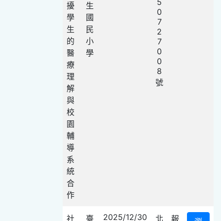
5
擾
生
0
學
國
7
生
民
2
的
小
7
0
醫
學
0
療
8
理
號
解
與
校
園
輔
導
系
統
合
作
2025/12/30
社
臺
北
報