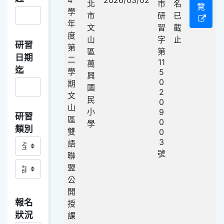
北
市
名
覽
學
市
研
已
年
文
習
截
度
山
字
止
研習
第
區
第
日期
二
11
萬
迄
學
5
興
0
期
國
2
文
民
0
山
小
9
研習
區
0
學
類別
雙
0
3
研習類別主
語
號
聯
研習類別副
盟
公
開
報名
授
狀況
課