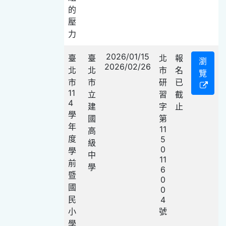
的
壓
力
2026/01/15
臺
臺
北
報
瀏
2026/02/26
北
北
市
名
覽
市
市
研
已
11
立
習
截
4
建
字
止
學
國
第
年
11
高
度
5
級
0
學
中
11
前
學
6
暨
0
國
0
民
4
小
號
學