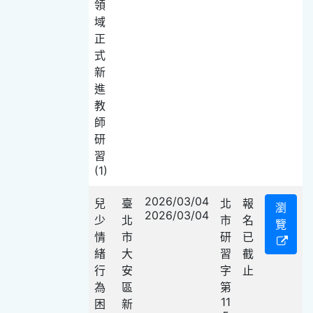
領
域
正
式
新
進
教
師
研
習
(1)
2026/03/04
兒
臺
北
報
瀏
2026/03/04
少
北
市
名
覽
情
市
研
已
緒
大
習
截
行
安
字
止
為
區
第
11
困
新