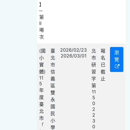
】
─
第
II
場
次
2026/02/23
(國
臺
北
報
瀏
2026/03/01
小
北
市
名
覽
實
市
研
已
體)
信
習
截
11
義
字
止
5
區
第
年
11
雙
度
5
永
0
臺
國
2
北
民
2
市
小
3
「
0
學