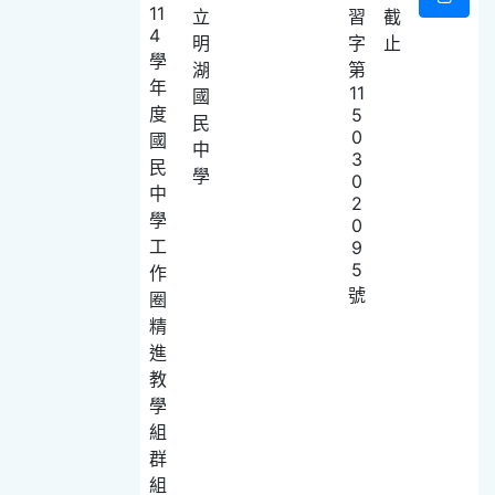
11
立
習
截
4
明
字
止
學
湖
第
年
11
國
度
5
民
0
國
中
3
民
學
0
中
2
學
0
工
9
5
作
號
圈
精
進
教
學
組
群
組