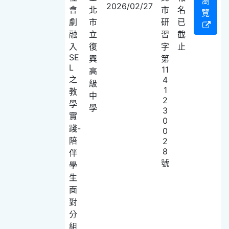
瀏
2026/02/27
會
北
市
名
覽
劇
市
研
已
融
立
習
截
入
復
字
止
SE
興
第
L
11
高
之
4
級
1
教
中
2
學
學
3
實
0
踐-
0
陪
2
8
伴
號
學
生
面
對
分
組