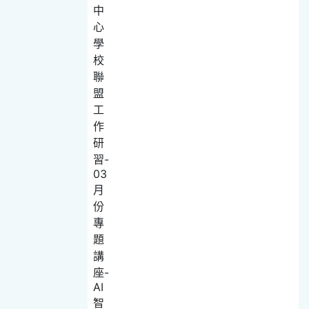
中
心
學
校
聯
盟
工
作
研
習-
03
月
份
專
題
講
座-
AI
智