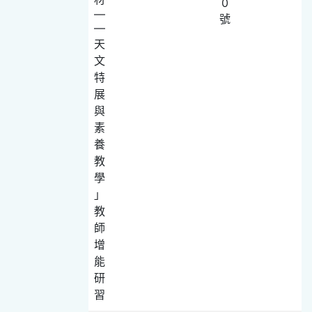
0
—
號
—
天
文
特
展
與
素
養
教
學
」
教
師
增
能
研
習