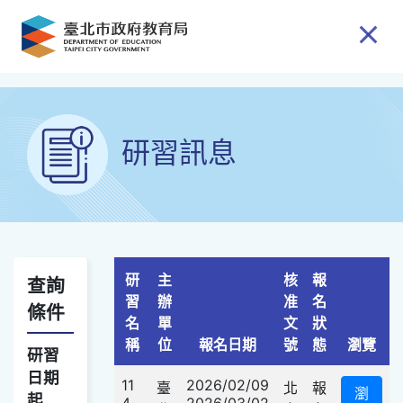
跳到主要內容
研習訊息
研
主
核
報
查詢
習
辦
准
名
條件
名
單
文
狀
查詢選項
稱
位
報名日期
號
態
瀏覽
研習
日期
11
2026/02/09
臺
北
報
瀏
起
4
2026/03/02