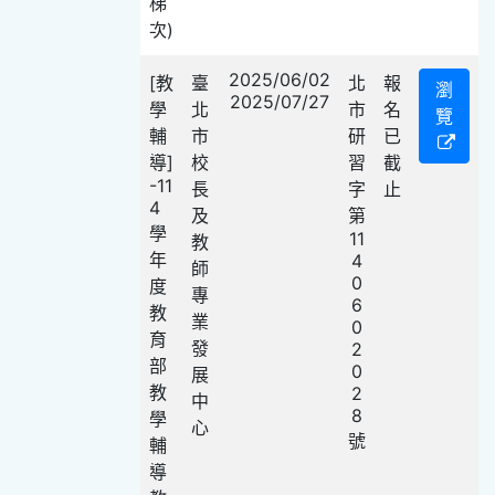
梯
次)
2025/06/02
[教
臺
北
報
瀏
2025/07/27
學
北
市
名
覽
輔
市
研
已
導]
校
習
截
-11
長
字
止
4
及
第
學
11
教
年
4
師
0
度
專
6
教
業
0
育
發
2
部
0
展
教
2
中
8
學
心
號
輔
導