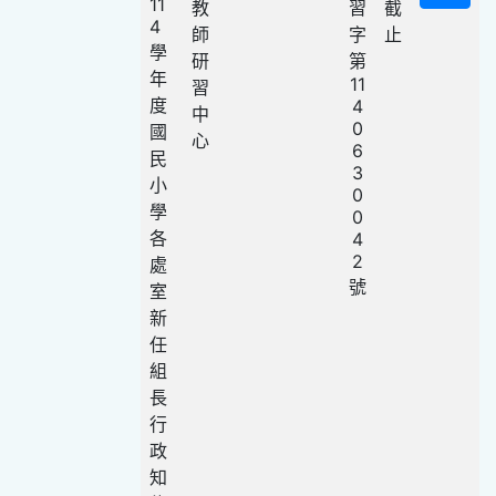
11
教
習
截
4
師
字
止
學
研
第
年
11
習
度
4
中
0
國
心
6
民
3
小
0
學
0
各
4
2
處
號
室
新
任
組
長
行
政
知