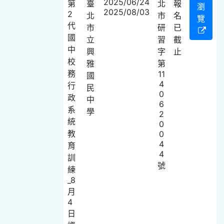
2025/06/24
第
臺
北
報
瀏
2025/08/03
2
北
市
名
覽
代
市
研
已
國
立
習
截
中
興
字
止
校
雅
第
務
11
國
4
行
民
0
政
中
6
系
學
2
統
0
教
0
4
育
4
訓
號
練
_8
月
4
日