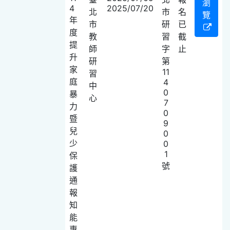
瀏
4
2025/07/20
北
市
名
覽
年
市
研
已
度
教
習
截
提
師
字
止
升
研
第
家
11
習
庭
4
中
0
暴
心
7
力
0
暨
9
兒
0
少
0
1
保
號
護
通
報
知
能
專