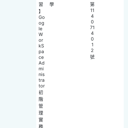
習
學
第
11
】
4
Go
0
og
71
le
4
W
0
or
1
kS
2
pa
號
ce
Ad
mi
nis
tra
tor
初
階
管
理
實
務