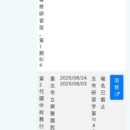
修
研
習
班
_
第
1
期
8/
4
2025/06/24
第
臺
北
報
瀏
2025/08/03
2
北
市
名
覽
代
市
研
已
國
立
習
截
中
興
字
止
校
雅
第
務
11
國
4
行
民