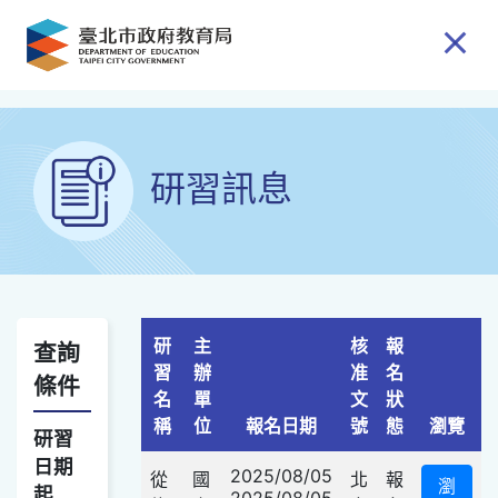
跳到主要內容
研習訊息
研
主
核
報
查詢
習
辦
准
名
條件
名
單
文
狀
查詢選項
稱
位
報名日期
號
態
瀏覽
研習
日期
2025/08/05
從
國
北
報
瀏
起
2025/08/05