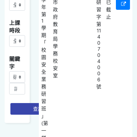
市
研
已
年
政
習
截
第
府
字
止
1
上課
教
第
學
時段
11
育
期
4
局
「
0
學
7
校
務
0
園
關鍵
校
4
安
字
0
安
全
0
關鍵字查詢項目選取
室
業
6
務
號
研
習
班
查詢
」
(第
一