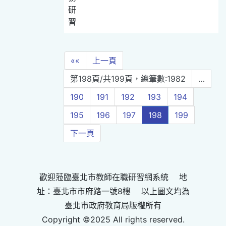
研
習
««
上一頁
第198頁/共199頁，總筆數:1982
…
190
191
192
193
194
195
196
197
198
199
下一頁
歡迎蒞臨臺北市教師在職研習網系統 地
址：臺北市市府路一號8樓 以上圖文均為
臺北市政府教育局版權所有
Copyright ©2025 All rights reserved.