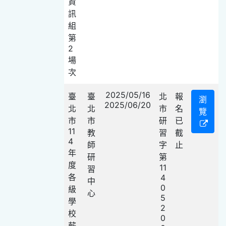
資
訊
組
第
2
場
次
2025/05/16
臺
臺
北
報
瀏
2025/06/20
北
北
市
名
覽
市
市
研
已
11
教
習
截
4
師
字
止
年
研
第
度
11
習
各
4
中
0
級
心
5
學
2
校
0
薪