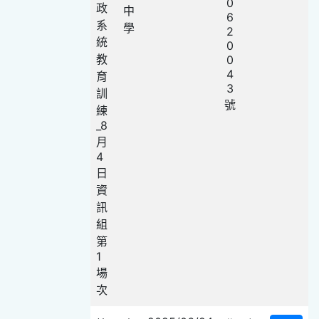
0
政
中
6
系
學
2
統
0
教
0
4
育
3
訓
號
練
_8
月
4
日
資
訊
組
第
1
場
次