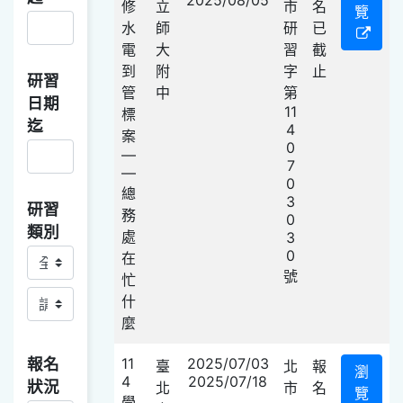
修
立
市
名
覽
水
師
研
已
電
大
習
截
到
附
字
止
研習
管
中
第
日期
11
標
迄
4
案
0
—
7
—
0
總
3
研習
務
0
類別
處
3
0
研習類別主
在
號
忙
研習類別副
什
麼
報名
11
2025/07/03
臺
北
報
瀏
4
2025/07/18
狀況
北
市
名
覽
學