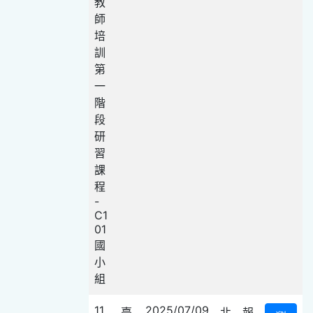
教
師
培
訓
第
一
階
段
研
習
課
程
-
C1
01
國
小
組
11
2025/07/09
臺
北
報