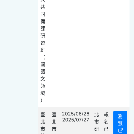
共
同
備
課
研
習
班
（
國
語
文
領
域
）
2025/06/26
臺
臺
北
報
瀏
2025/07/27
北
北
市
名
覽
市
市
研
已