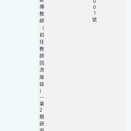
0
傳
0
1
教
號
師
（
初
任
教
師
回
流
座
談
）
--
第
2
期
研
習