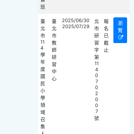
班
2025/06/30
臺
臺
北
報
瀏
2025/07/29
北
北
市
名
覽
市
市
研
已
11
教
習
截
4
師
字
止
學
研
第
年
11
習
度
4
中
0
國
心
7
民
0
小
2
學
0
領
0
7
域
號
召
集
人