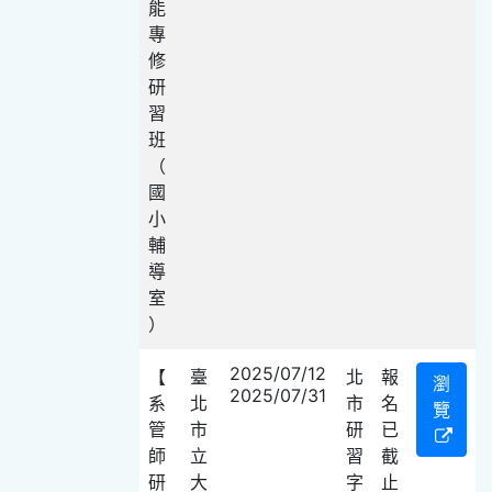
能
專
修
研
習
班
（
國
小
輔
導
室
）
2025/07/12
【
臺
北
報
瀏
2025/07/31
系
北
市
名
覽
管
市
研
已
師
立
習
截
研
大
字
止