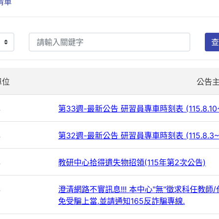
清單
查
單位
公告
心
第33週-最新公告 研習員專車時刻表 (115.8.10~
心
第32週-最新公告 研習員專車時刻表 (115.8.3~
心
教研中心拾得遺失物招領(115年第2次公告)
心
澄清網路不實訊息!!! 本中心"無"徵求科任教
免受騙上當.並請通知165反詐騙專線.