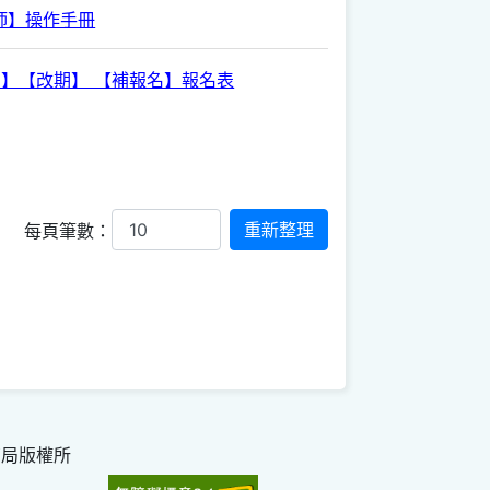
師】操作手冊
消】【改期】 【補報名】報名表
每頁筆數：
育局版權所