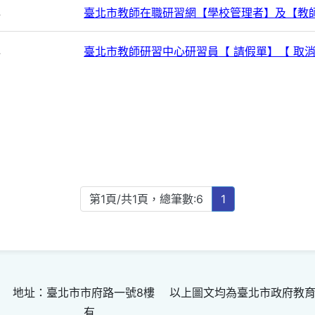
心
臺北市教師在職研習網【學校管理者】及【教
心
臺北市教師研習中心研習員【 請假單】【 取
第1頁/共1頁，總筆數:6
1
 地址：臺北市市府路一號8樓 以上圖文均為臺北市政府教
有