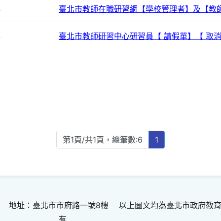
心
臺北市教師在職研習網【學校管理者】及【教
心
臺北市教師研習中心研習員【 請假單】【 取
第1頁/共1頁，總筆數:6
1
 地址：臺北市市府路一號8樓 以上圖文均為臺北市政府教
有