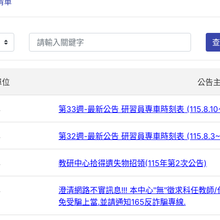
清單
查
單位
公告
心
第33週-最新公告 研習員專車時刻表 (115.8.10~
心
第32週-最新公告 研習員專車時刻表 (115.8.3~
心
教研中心拾得遺失物招領(115年第2次公告)
心
澄清網路不實訊息!!! 本中心"無"徵求科任教
免受騙上當.並請通知165反詐騙專線.