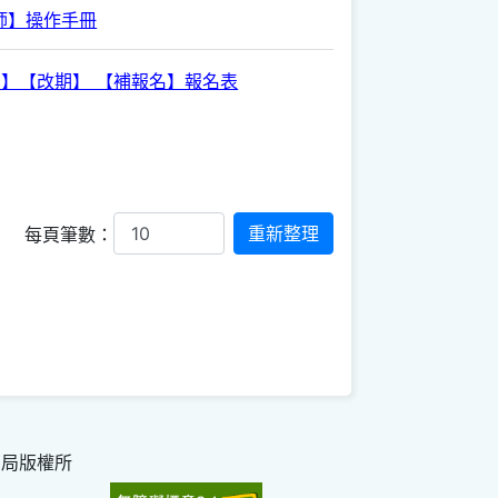
師】操作手冊
消】【改期】 【補報名】報名表
每頁筆數：
育局版權所