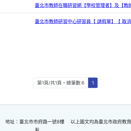
心
臺北市教師在職研習網【學校管理者】及【教
心
臺北市教師研習中心研習員【 請假單】【 取
第1頁/共1頁，總筆數:6
1
 地址：臺北市市府路一號8樓 以上圖文均為臺北市政府教
有