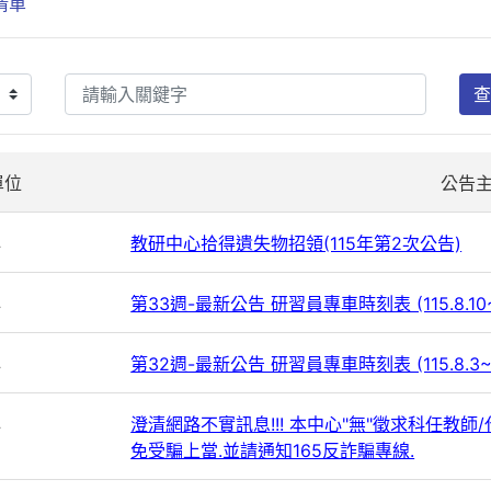
清單
查
單位
公告
心
教研中心拾得遺失物招領(115年第2次公告)
心
第33週-最新公告 研習員專車時刻表 (115.8.10~
心
第32週-最新公告 研習員專車時刻表 (115.8.3~
心
澄清網路不實訊息!!! 本中心"無"徵求科任教
免受騙上當.並請通知165反詐騙專線.