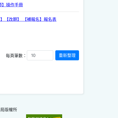
師】操作手冊
消】【改期】 【補報名】報名表
每頁筆數：
育局版權所