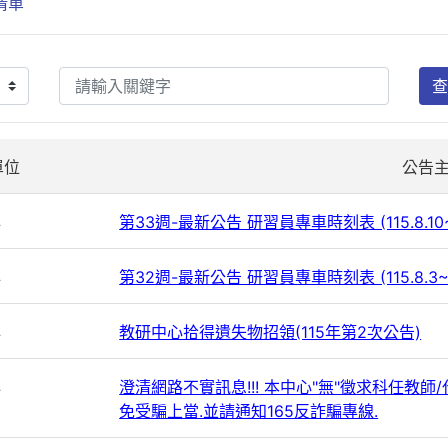
清單
查
單位
公告
心
第33週-最新公告 研習員專車時刻表 (115.8.10~
心
第32週-最新公告 研習員專車時刻表 (115.8.3~
心
教研中心拾得遺失物招領(115年第2次公告)
心
澄清網路不實訊息!!! 本中心"無"徵求科任教
免受騙上當.並請通知165反詐騙專線.