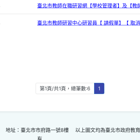
心
臺北市教師在職研習網【學校管理者】及【教
心
臺北市教師研習中心研習員【 請假單】【 取
第1頁/共1頁，總筆數:6
1
 地址：臺北市市府路一號8樓 以上圖文均為臺北市政府教
有