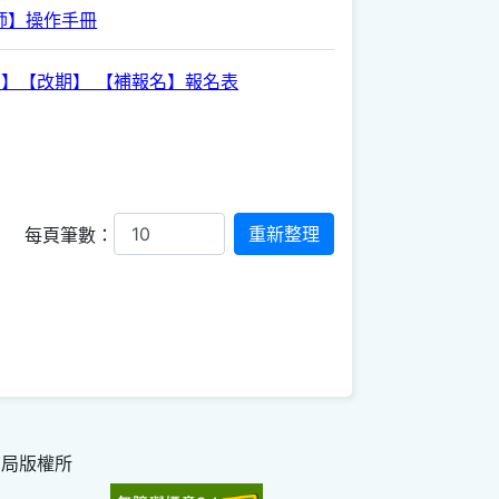
師】操作手冊
消】【改期】 【補報名】報名表
每頁筆數：
育局版權所