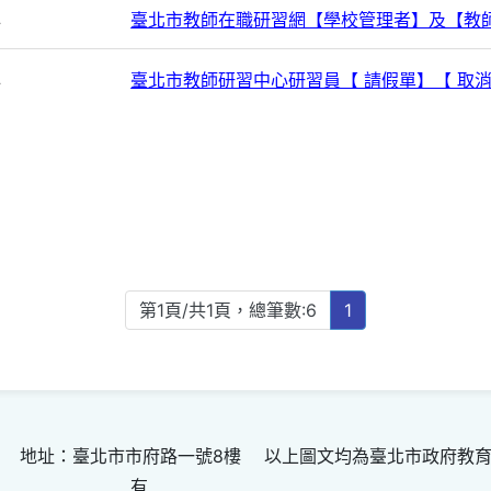
心
臺北市教師在職研習網【學校管理者】及【教
心
臺北市教師研習中心研習員【 請假單】【 取
第1頁/共1頁，總筆數:6
1
 地址：臺北市市府路一號8樓 以上圖文均為臺北市政府教
有