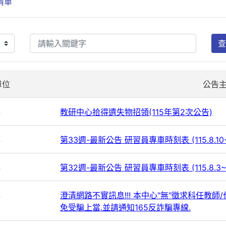
清單
查
單位
公告
心
教研中心拾得遺失物招領(115年第2次公告)
心
第33週-最新公告 研習員專車時刻表 (115.8.10~
心
第32週-最新公告 研習員專車時刻表 (115.8.3~
心
澄清網路不實訊息!!! 本中心"無"徵求科任教
免受騙上當.並請通知165反詐騙專線.