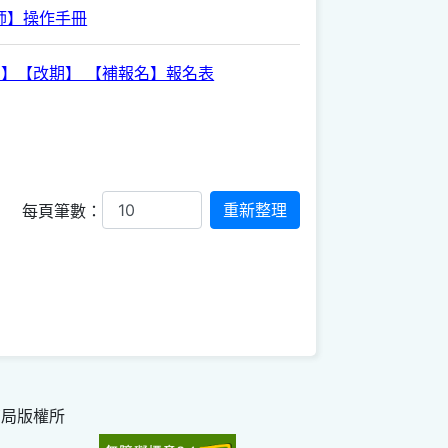
師】操作手冊
消】【改期】 【補報名】報名表
每頁筆數：
育局版權所