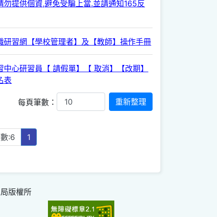
勿提供個資,避免受騙上當.並請通知165反
職研習網【學校管理者】及【教師】操作手冊
習中心研習員【 請假單】【 取消】【改期】
名表
每頁筆數：
數:6
1
育局版權所