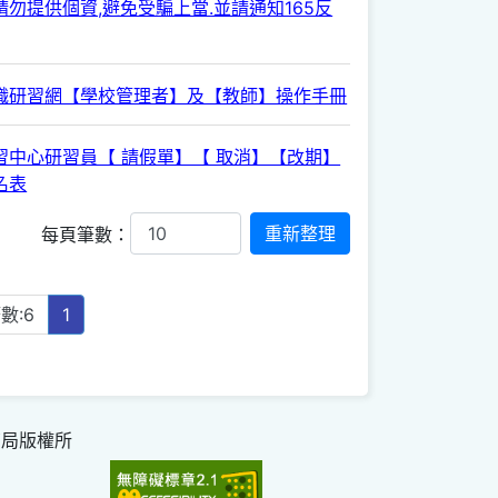
勿提供個資,避免受騙上當.並請通知165反
職研習網【學校管理者】及【教師】操作手冊
習中心研習員【 請假單】【 取消】【改期】
名表
每頁筆數：
數:6
1
育局版權所