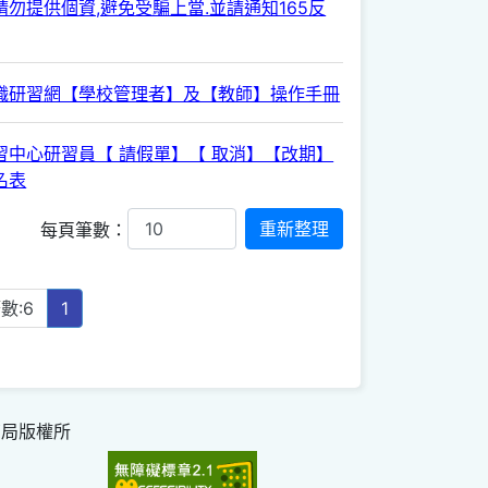
勿提供個資,避免受騙上當.並請通知165反
職研習網【學校管理者】及【教師】操作手冊
習中心研習員【 請假單】【 取消】【改期】
名表
每頁筆數：
數:6
1
育局版權所