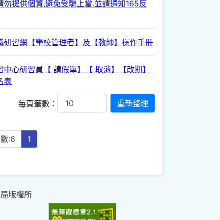
勿提供個資,避免受騙上當.並請通知165反
職研習網【學校管理者】及【教師】操作手冊
習中心研習員【 請假單】【 取消】【改期】
名表
每頁筆數：
數:6
1
育局版權所