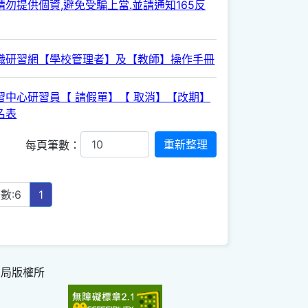
勿提供個資,避免受騙上當.並請通知165反
職研習網【學校管理者】及【教師】操作手冊
習中心研習員【 請假單】【 取消】【改期】
名表
每頁筆數：
數:6
1
育局版權所