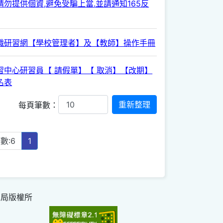
勿提供個資,避免受騙上當.並請通知165反
職研習網【學校管理者】及【教師】操作手冊
習中心研習員【 請假單】【 取消】【改期】
名表
每頁筆數：
數:6
1
育局版權所