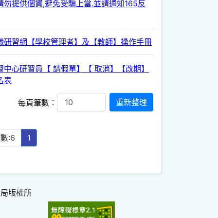
勿提供個資,避免受騙上當.並請通知165反
職研習網【學校管理者】及【教師】操作手冊
習中心研習員【 請假單】【 取消】【改期】
名表
每頁筆數：
數:6
1
育局版權所