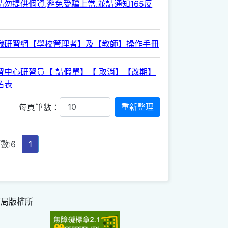
勿提供個資,避免受騙上當.並請通知165反
職研習網【學校管理者】及【教師】操作手冊
習中心研習員【 請假單】【 取消】【改期】
名表
每頁筆數：
數:6
1
育局版權所