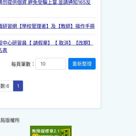
勿提供個資,避免受騙上當.並請通知165反
職研習網【學校管理者】及【教師】操作手冊
習中心研習員【 請假單】【 取消】【改期】
名表
每頁筆數：
數:6
1
育局版權所