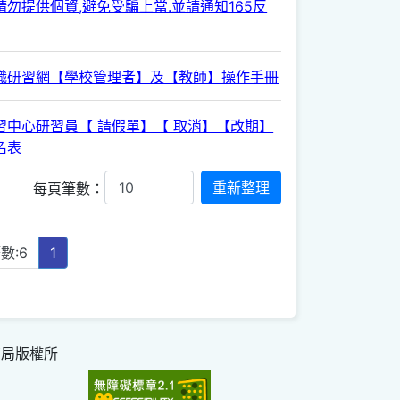
勿提供個資,避免受騙上當.並請通知165反
職研習網【學校管理者】及【教師】操作手冊
習中心研習員【 請假單】【 取消】【改期】
名表
每頁筆數：
數:6
1
育局版權所