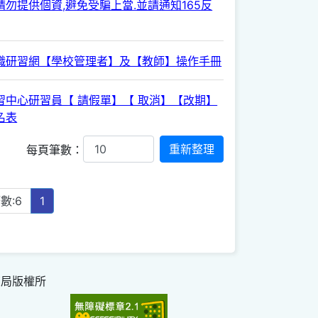
勿提供個資,避免受騙上當.並請通知165反
職研習網【學校管理者】及【教師】操作手冊
習中心研習員【 請假單】【 取消】【改期】
名表
每頁筆數：
數:6
1
育局版權所