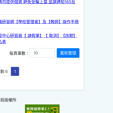
勿提供個資,避免受騙上當.並請通知165反
職研習網【學校管理者】及【教師】操作手冊
習中心研習員【 請假單】【 取消】【改期】
名表
每頁筆數：
數:6
1
育局版權所