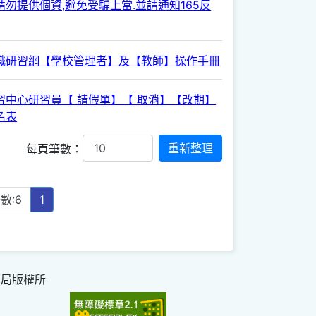
勿提供個資,避免受騙上當.並請通知165反
職研習網【學校管理者】及【教師】操作手冊
習中心研習員【 請假單】【 取消】【改期】
名表
每頁筆數：
數:6
1
育局版權所