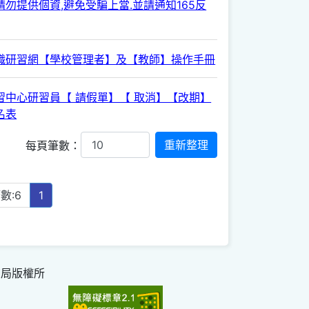
勿提供個資,避免受騙上當.並請通知165反
職研習網【學校管理者】及【教師】操作手冊
習中心研習員【 請假單】【 取消】【改期】
名表
每頁筆數：
數:6
1
育局版權所