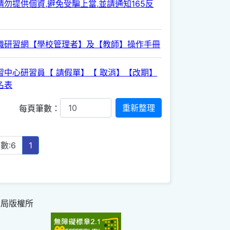
勿提供個資,避免受騙上當.並請通知165反
職研習網【學校管理者】及【教師】操作手冊
習中心研習員【 請假單】【 取消】【改期】
名表
每頁筆數：
數:6
1
育局版權所